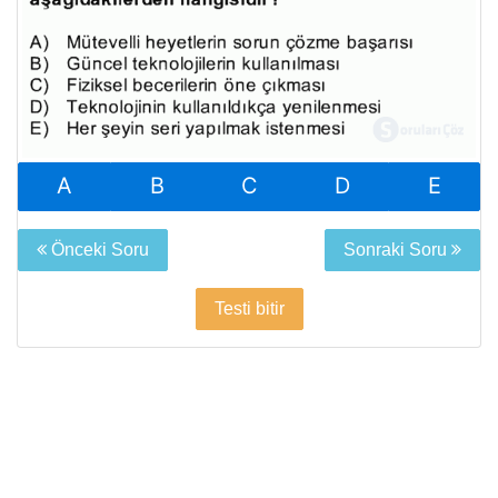
A
B
C
D
E
Önceki Soru
Sonraki Soru
Testi bitir