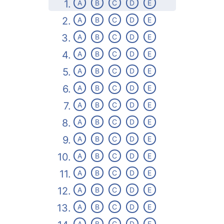
1.
A
B
C
D
E
2.
A
B
C
D
E
3.
A
B
C
D
E
4.
A
B
C
D
E
5.
A
B
C
D
E
6.
A
B
C
D
E
7.
A
B
C
D
E
8.
A
B
C
D
E
9.
A
B
C
D
E
10.
A
B
C
D
E
11.
A
B
C
D
E
12.
A
B
C
D
E
13.
A
B
C
D
E
A
B
C
D
E