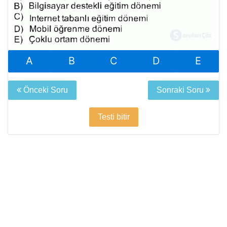
A
B
C
D
E
Önceki Soru
Sonraki Soru
Testi bitir