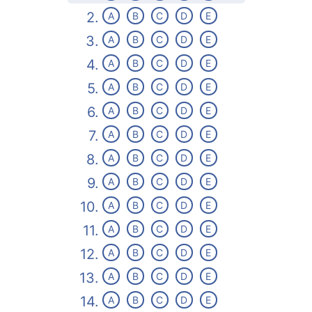
2.
A
B
C
D
E
3.
A
B
C
D
E
4.
A
B
C
D
E
5.
A
B
C
D
E
6.
A
B
C
D
E
7.
A
B
C
D
E
8.
A
B
C
D
E
9.
A
B
C
D
E
10.
A
B
C
D
E
11.
A
B
C
D
E
12.
A
B
C
D
E
13.
A
B
C
D
E
14.
A
B
C
D
E