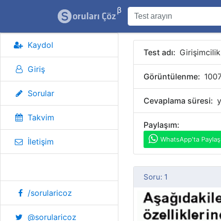
β
Kaydol
Test adı:
Girişimcili
Giriş
Görüntülenme:
1007
Sorular
Cevaplama süresi:
y
Takvim
Paylaşım:
WhatsApp'ta Paylaş
İletişim
Sosyal Medya
Soru: 1
/sorularicoz
@sorularicoz