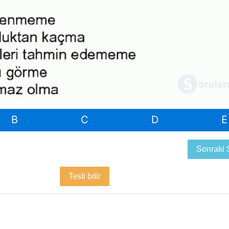
B
C
D
E
Sonraki
Testi bitir