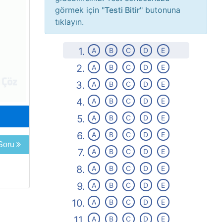
görmek için "
Testi Bitir
" butonuna
tıklayın.
1.
A
B
C
D
E
2.
A
B
C
D
E
3.
A
B
C
D
E
4.
A
B
C
D
E
5.
A
B
C
D
E
6.
A
B
C
D
E
 Soru
7.
A
B
C
D
E
8.
A
B
C
D
E
9.
A
B
C
D
E
10.
A
B
C
D
E
11.
A
B
C
D
E