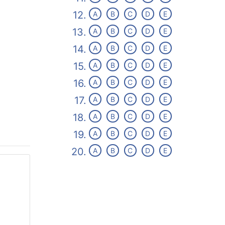
12.
A
B
C
D
E
13.
A
B
C
D
E
14.
A
B
C
D
E
15.
A
B
C
D
E
16.
A
B
C
D
E
17.
A
B
C
D
E
18.
A
B
C
D
E
19.
A
B
C
D
E
20.
A
B
C
D
E