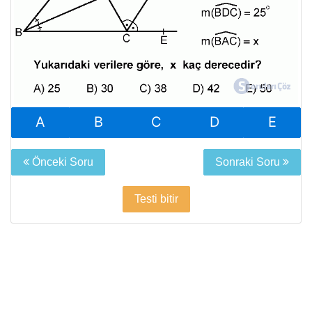
A
B
C
D
E
Önceki Soru
Sonraki Soru
Testi bitir