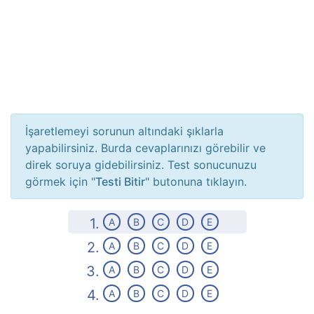
İşaretlemeyi sorunun altındaki şıklarla
yapabilirsiniz. Burda cevaplarınızı görebilir ve
direk soruya gidebilirsiniz. Test sonucunuzu
görmek için "
Testi Bitir
" butonuna tıklayın.
1.
A
B
C
D
E
2.
A
B
C
D
E
3.
A
B
C
D
E
4.
A
B
C
D
E