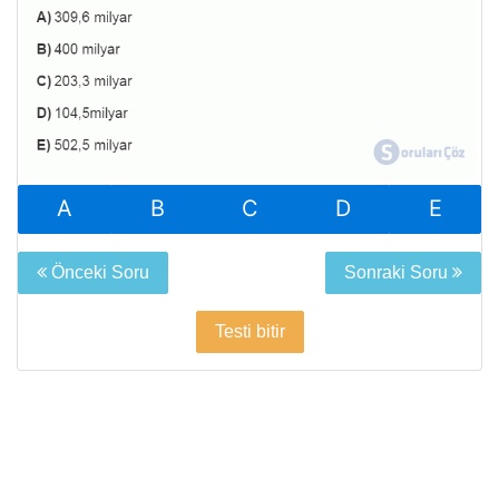
A
B
C
D
E
Önceki Soru
Sonraki Soru
Testi bitir