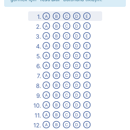
1.
A
B
C
D
E
2.
A
B
C
D
E
3.
A
B
C
D
E
4.
A
B
C
D
E
5.
A
B
C
D
E
6.
A
B
C
D
E
7.
A
B
C
D
E
8.
A
B
C
D
E
9.
A
B
C
D
E
10.
A
B
C
D
E
11.
A
B
C
D
E
12.
A
B
C
D
E