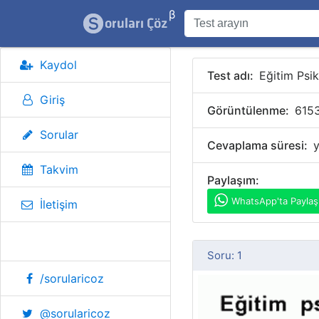
β
Kaydol
Test adı:
Eğitim Psik
Giriş
Görüntülenme:
615
Sorular
Cevaplama süresi:
y
Takvim
Paylaşım:
WhatsApp'ta Paylaş
İletişim
Sosyal Medya
Soru: 1
/sorularicoz
@sorularicoz