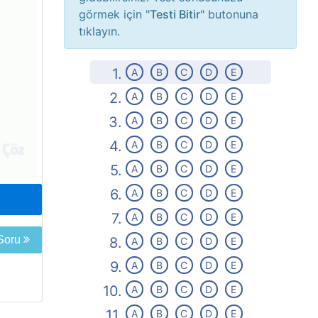
görmek için "
Testi Bitir
" butonuna
tıklayın.
1.
A
B
C
D
E
2.
A
B
C
D
E
3.
A
B
C
D
E
4.
A
B
C
D
E
5.
A
B
C
D
E
6.
A
B
C
D
E
7.
A
B
C
D
E
 Soru
8.
A
B
C
D
E
9.
A
B
C
D
E
10.
A
B
C
D
E
11.
A
B
C
D
E