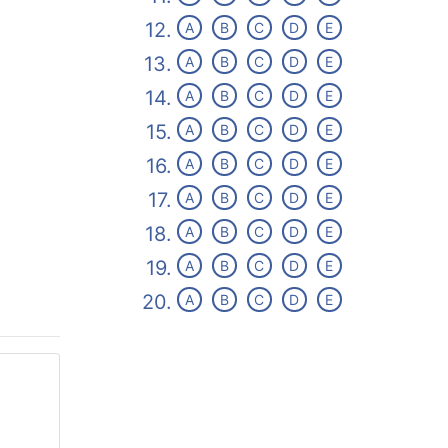
12.
A
B
C
D
E
13.
A
B
C
D
E
14.
A
B
C
D
E
15.
A
B
C
D
E
16.
A
B
C
D
E
17.
A
B
C
D
E
18.
A
B
C
D
E
19.
A
B
C
D
E
20.
A
B
C
D
E