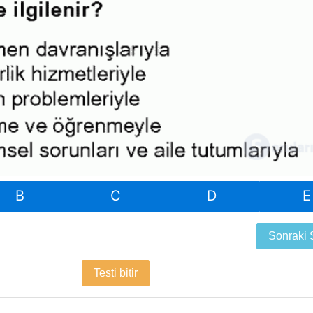
B
C
D
E
Sonraki
Testi bitir