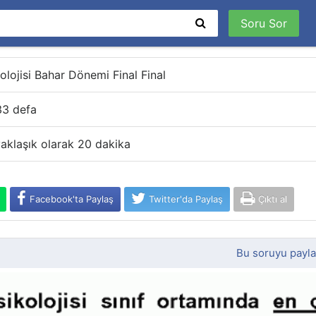
Soru Sor
olojisi Bahar Dönemi Final Final
33 defa
aklaşık olarak 20 dakika
Facebook'ta Paylaş
Twitter'da Paylaş
Çıktı al
Bu soruyu payl