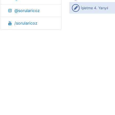
İşletme 4. Yarıyıl
@sorularicoz
/sorularicoz